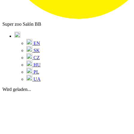
Super zoo Salón BB
EN
SK
CZ
HU
PL
UA
Wird geladen...