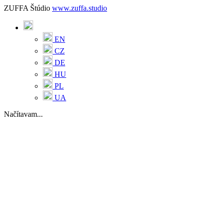
ZUFFA Štúdio
www.zuffa.studio
EN
CZ
DE
HU
PL
UA
Načítavam...