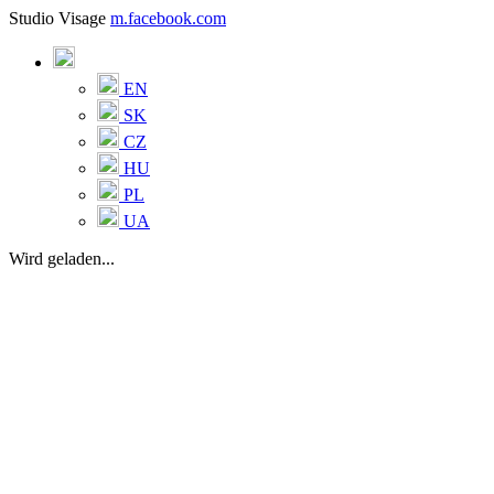
Studio Visage
m.facebook.com
EN
SK
CZ
HU
PL
UA
Wird geladen...