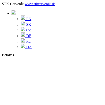
STK Červeník
www.stkcervenik.sk
EN
SK
CZ
DE
PL
UA
Betöltés...