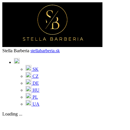
Stella Barberia
stellabarberia.sk
SK
CZ
DE
HU
PL
UA
Loading ...