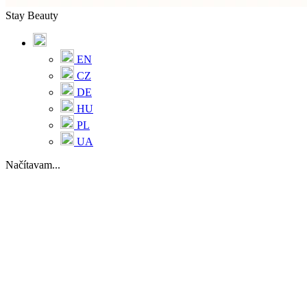
Stay Beauty
EN
CZ
DE
HU
PL
UA
Načítavam...