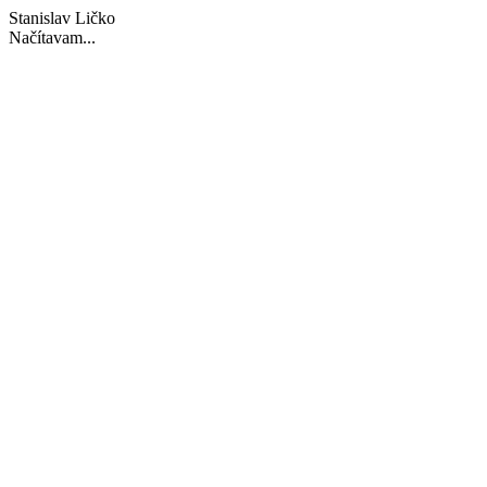
Stanislav Ličko
Načítavam...