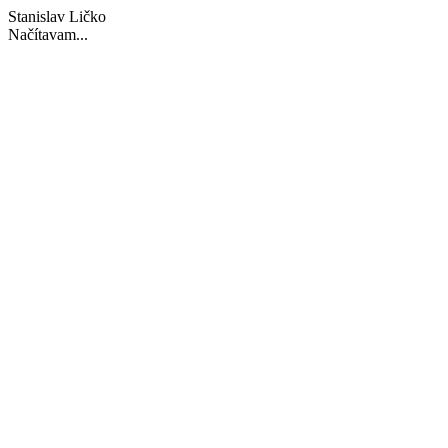
Stanislav Ličko
Načítavam...