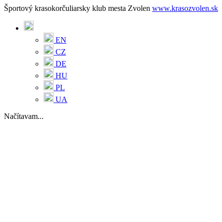
Športový krasokorčuliarsky klub mesta Zvolen
www.krasozvolen.sk
EN
CZ
DE
HU
PL
UA
Načítavam...