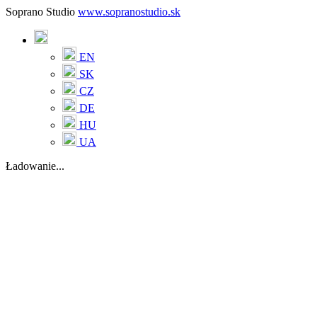
Soprano Studio
www.sopranostudio.sk
EN
SK
CZ
DE
HU
UA
Ładowanie...