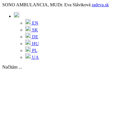
SONO AMBULANCIA, MUDr. Eva Sláviková
radeva.sk
EN
SK
DE
HU
PL
UA
Načítám ...