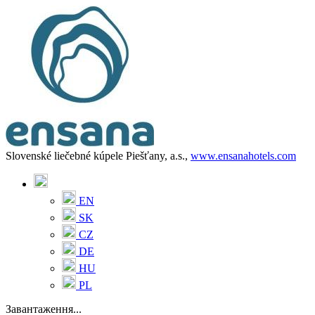
Slovenské liečebné kúpele Piešťany, a.s.,
www.ensanahotels.com
EN
SK
CZ
DE
HU
PL
Завантаження...