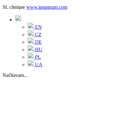
SL clinique
www.instagram.com
EN
CZ
DE
HU
PL
UA
Načítavam...