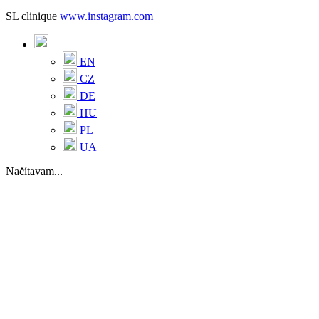
SL clinique
www.instagram.com
EN
CZ
DE
HU
PL
UA
Načítavam...