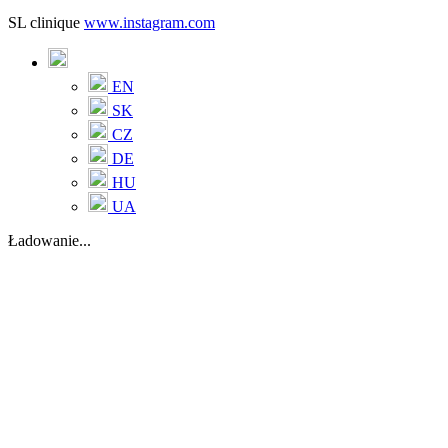
SL clinique
www.instagram.com
EN
SK
CZ
DE
HU
UA
Ładowanie...