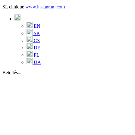
SL clinique
www.instagram.com
EN
SK
CZ
DE
PL
UA
Betöltés...