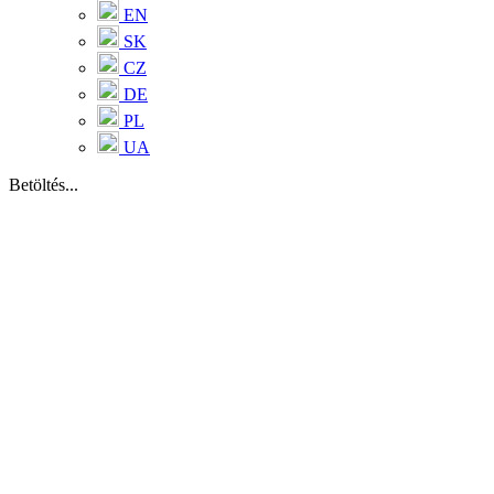
EN
SK
CZ
DE
PL
UA
Betöltés...