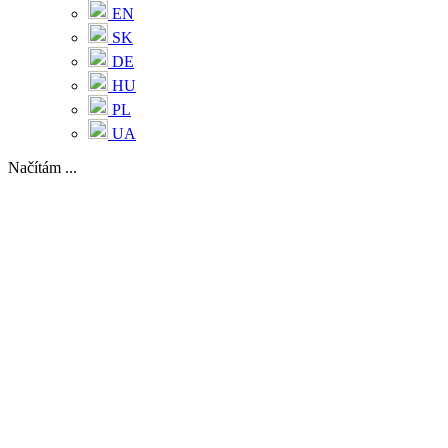
EN
SK
DE
HU
PL
UA
Načítám ...