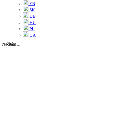
EN
SK
DE
HU
PL
UA
Načítám ...