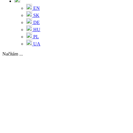
EN
SK
DE
HU
PL
UA
Načítám ...