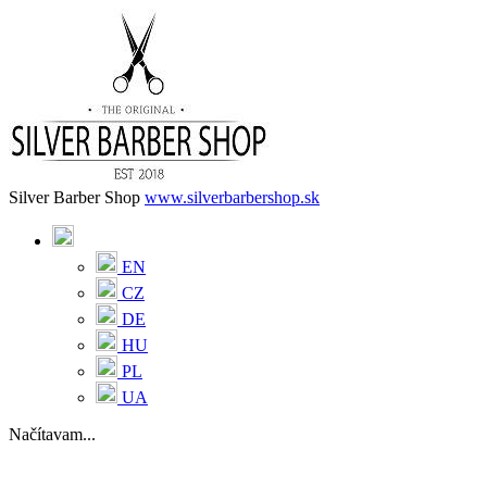
Silver Barber Shop
www.silverbarbershop.sk
EN
CZ
DE
HU
PL
UA
Načítavam...