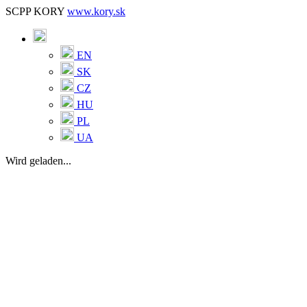
SCPP KORY
www.kory.sk
EN
SK
CZ
HU
PL
UA
Wird geladen...