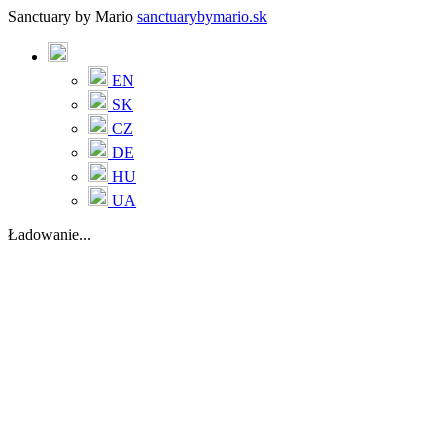
Sanctuary by Mario
sanctuarybymario.sk
EN
SK
CZ
DE
HU
UA
Ładowanie...