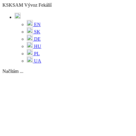
KSKSAM Vývoz Fekálíí
EN
SK
DE
HU
PL
UA
Načítám ...