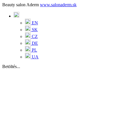
Beauty salon Aderm
www.salonaderm.sk
EN
SK
CZ
DE
PL
UA
Betöltés...