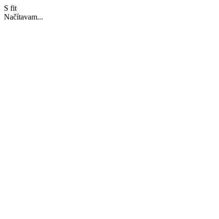
S fit
Načítavam...