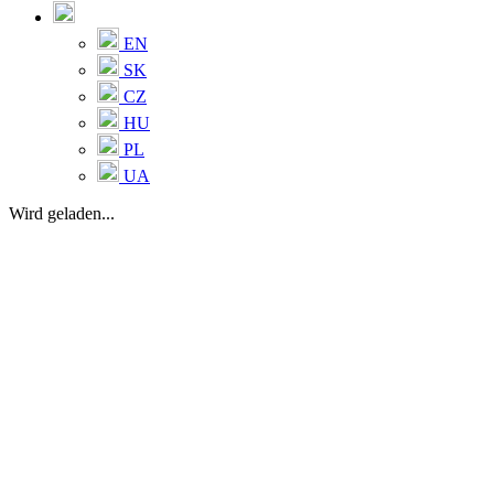
EN
SK
CZ
HU
PL
UA
Wird geladen...