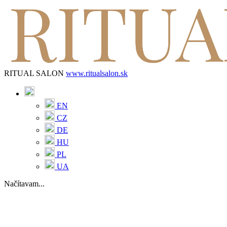
RITUAL SALON
www.ritualsalon.sk
EN
CZ
DE
HU
PL
UA
Načítavam...