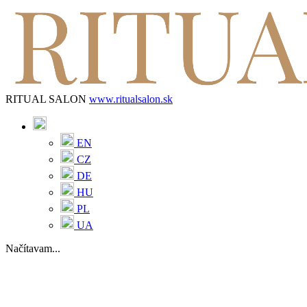
RITUAL SALON
www.ritualsalon.sk
EN
CZ
DE
HU
PL
UA
Načítavam...