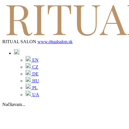
RITUAL SALON
www.ritualsalon.sk
EN
CZ
DE
HU
PL
UA
Načítavam...