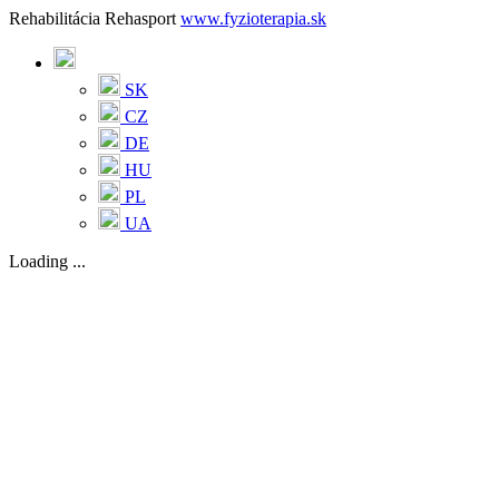
Rehabilitácia Rehasport
www.fyzioterapia.sk
SK
CZ
DE
HU
PL
UA
Loading ...