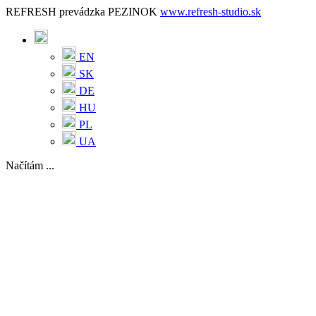
REFRESH prevádzka PEZINOK
www.refresh-studio.sk
EN
SK
DE
HU
PL
UA
Načítám ...