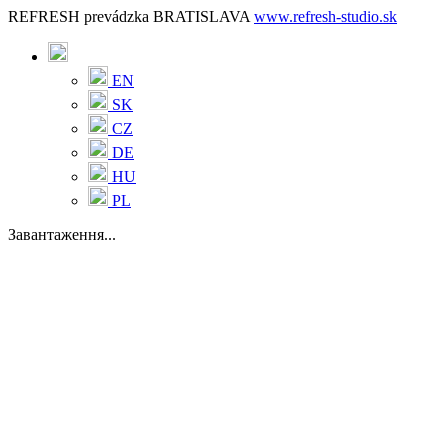
REFRESH prevádzka BRATISLAVA
www.refresh-studio.sk
EN
SK
CZ
DE
HU
PL
Завантаження...