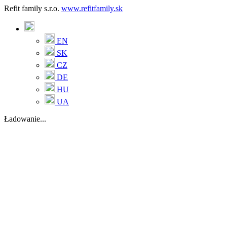
Refit family s.r.o.
www.refitfamily.sk
EN
SK
CZ
DE
HU
UA
Ładowanie...