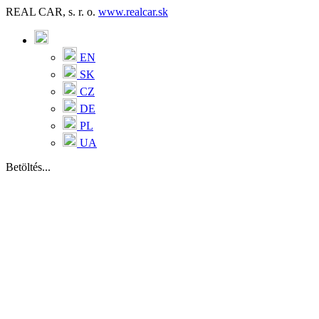
REAL CAR, s. r. o.
www.realcar.sk
EN
SK
CZ
DE
PL
UA
Betöltés...