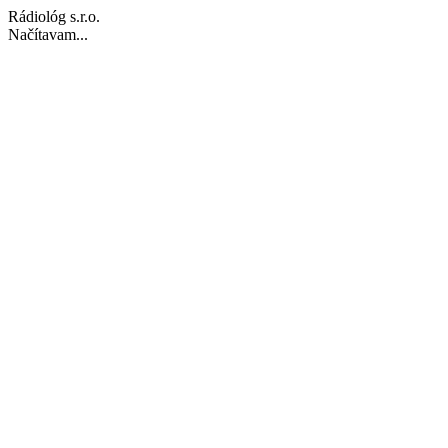
Rádiológ s.r.o.
Načítavam...