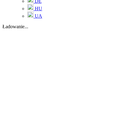
DE
HU
UA
Ładowanie...