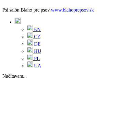
Psí salón Blaho pre psov
www.blahoprepsov.sk
EN
CZ
DE
HU
PL
UA
Načítavam...