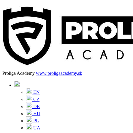
Proliga Academy
www.proligaacademy.sk
EN
CZ
DE
HU
PL
UA