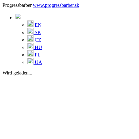
Progressbarber
www.progressbarber.sk
EN
SK
CZ
HU
PL
UA
Wird geladen...