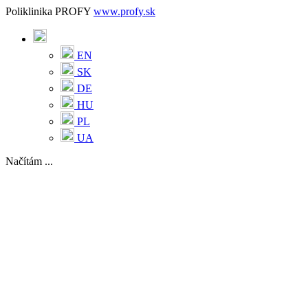
Poliklinika PROFY
www.profy.sk
EN
SK
DE
HU
PL
UA
Načítám ...