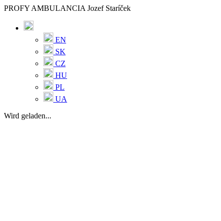
PROFY AMBULANCIA Jozef Staríček
EN
SK
CZ
HU
PL
UA
Wird geladen...