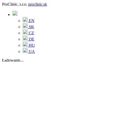
ProClinic, s.r.o.
proclinic.sk
EN
SK
CZ
DE
HU
UA
Ładowanie...