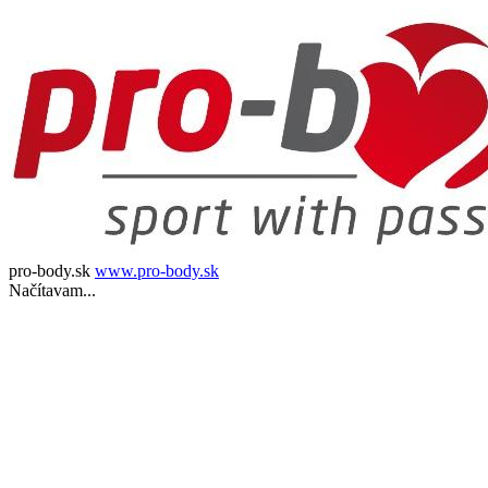
pro-body.sk
www.pro-body.sk
Načítavam...