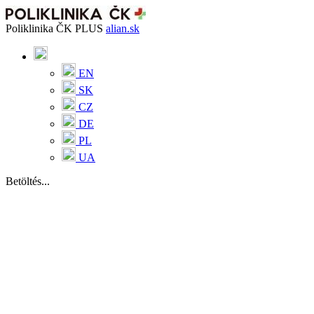
Poliklinika ČK PLUS
alian.sk
EN
SK
CZ
DE
PL
UA
Betöltés...