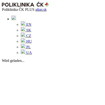
Poliklinika ČK PLUS
alian.sk
EN
SK
CZ
HU
PL
UA
Wird geladen...