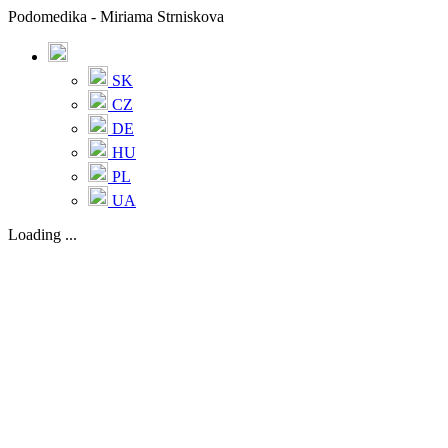
Podomedika - Miriama Strniskova
SK
CZ
DE
HU
PL
UA
Loading ...