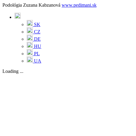
Podológia Zuzana Kabzanová
www.pedimani.sk
SK
CZ
DE
HU
PL
UA
Loading ...