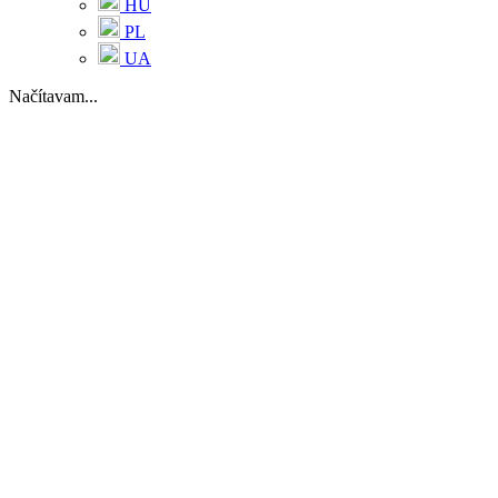
HU
PL
UA
Načítavam...