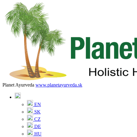
Planet Ayurveda
www.planetayurveda.sk
EN
SK
CZ
DE
HU